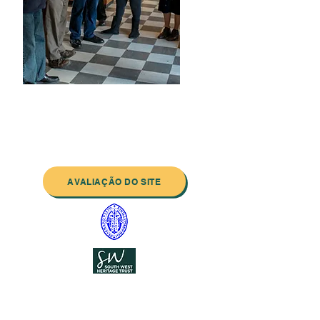
Entre em contato conosco:
Endereço: Godworthy House, High Street,
Chard, TA20 1QB
Telefone:
01460 65091
E-mail:
info@chardmuseum.co.uk
AVALIAÇÃO DO SITE