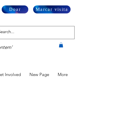
Doar
Marcar visita
ontem'
et Involved
New Page
More