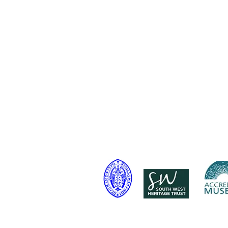
Telefone: 01460 65091
E-mail:
info@chardmuseum.co.uk