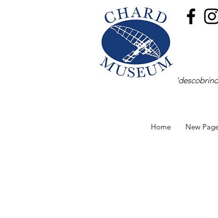
'descobrind
Home
New Pag