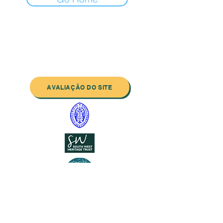
Entre em contato conosco:
Endereço: Godworthy House, High Street,
Chard, TA20 1QB
Telefone:
01460 65091
E-mail:
info@chardmuseum.co.uk
AVALIAÇÃO DO SITE