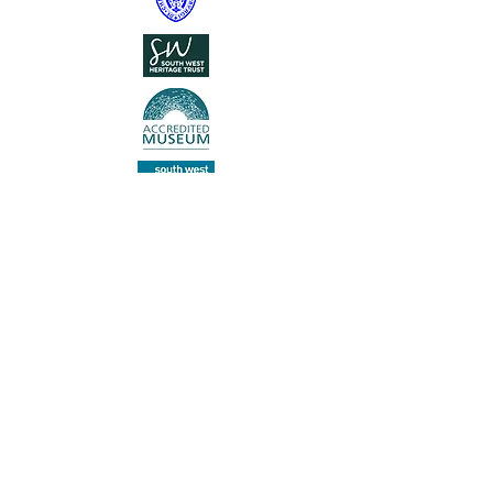
Zapisz się do
naszego
newslettera
Chcę być na bieżąco z najnowszymi
wiadomościami
Dołączyć