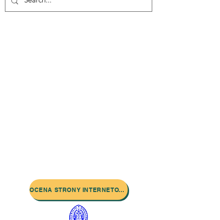
Skontaktuj się z nami:
Adres: Godworthy House, High Street,
Chard, TA20 1QB
Telefon:
01460 65091
E-mail:
info@chardmuseum.co.uk
OCENA STRONY INTERNETOWEJ