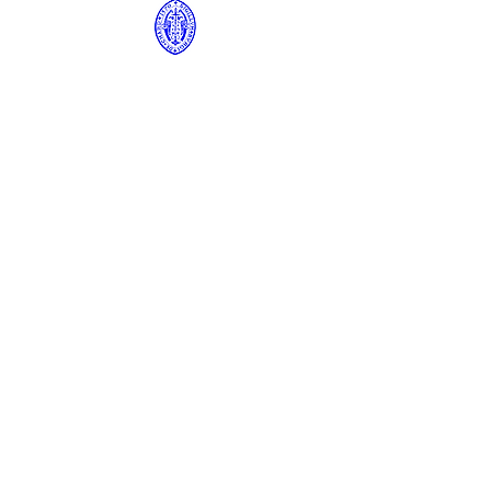
Zapisz się do
naszego
newslettera
Chcę być na bieżąco z najnowszymi
wiadomościami
Dołączyć