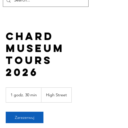
Chard
Museum
Tours
2026
1 godz. 30 min
1
High Street
g
o
d
z
Zarezerwuj
3
0