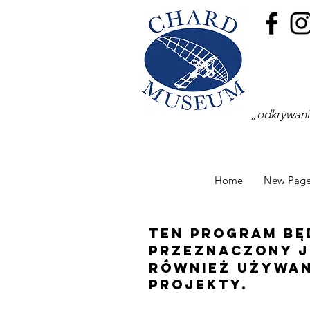
„odkrywanie
Home
New Pag
Ten program będ
przeznaczony j
również używan
projekty.