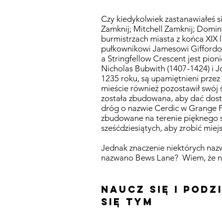
Czy kiedykolwiek zastanawiałeś s
Zamknij; Mitchell Zamknij; Domi
burmistrzach miasta z końca XIX 
pułkownikowi Jamesowi Giffordowi
a Stringfellow Crescent jest pion
Nicholas Bubwith (1407-1424) i Jo
1235 roku, są upamiętnieni przez
mieście również pozostawił swój 
została zbudowana, aby dać dost
dróg o nazwie Cerdic w Grange P
zbudowane na terenie pięknego s
sześćdziesiątych, aby zrobić miejs
Jednak znaczenie niektórych na
nazwano Bews Lane?
Wiem, że n
naucz się i podz
się tym