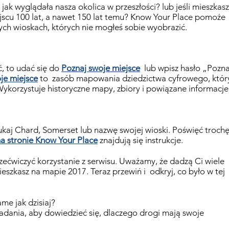
 jak wyglądała nasza okolica w przeszłości? lub jeśli mieszkasz
scu 100 lat, a nawet 150 lat temu? Know Your Place pomoże
nych wioskach, których nie mogłeś sobie wyobrazić.
ć, to udać się do
Poznaj swoje miejsce
lub wpisz hasło „Pozna
je miejsce
to
zasób mapowania dziedzictwa cyfrowego, któr
ykorzystuje historyczne mapy, zbiory i powiązane informacje
kaj Chard, Somerset lub nazwę swojej wioski. Poświęć troch
a stronie Know Your Place
znajdują się instrukcje.
ećwiczyć korzystanie z serwisu. Uważamy, że dadzą Ci wiele
eszkasz na mapie 2017. Teraz przewiń i
odkryj, co było w tej
ame jak dzisiaj?
adania, aby dowiedzieć się, dlaczego drogi mają swoje