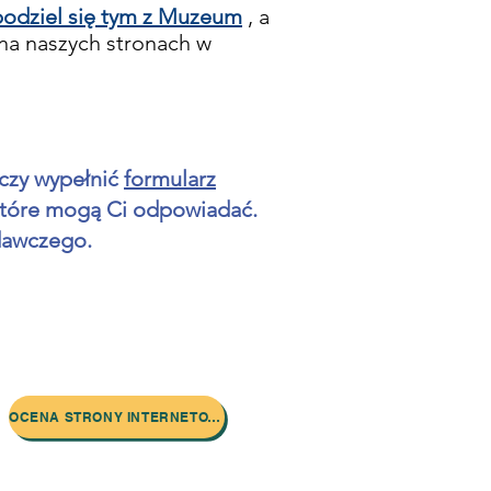
podziel się tym z Muzeum
, a
 na naszych stronach w
czy wypełnić
formularz
które mogą Ci odpowiadać.
dawczego.
OCENA STRONY INTERNETOWEJ