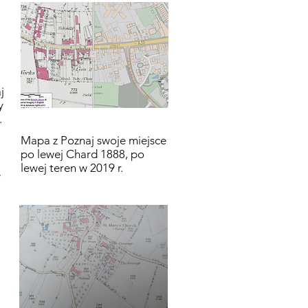
j
y
.
Mapa z Poznaj swoje miejsce
po lewej Chard 1888, po
lewej teren w 2019 r.
ę