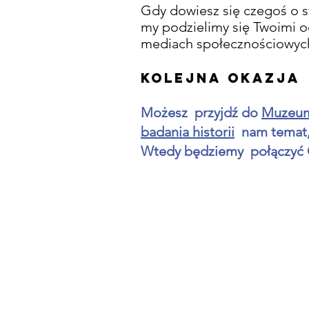
Gdy dowiesz się czegoś o s
my podzielimy się Twoimi od
mediach społecznościowyc
kolejna okazja
Możesz przyjdź do
Muzeum 
badania historii
nam temat, 
Wtedy będziemy połączyć 
Skontaktuj się z nami:
Adres: Godworthy House, High S
Telefon: 01460 65091
E-mail:
info@chardmuseum.co.uk