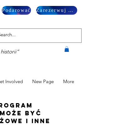
Podarować
Zarezerwuj wizytę
historii”
et Involved
New Page
More
program
 Może być
żowe i inne