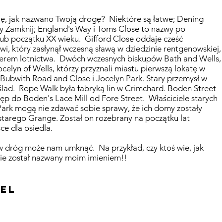
ię, jak nazwano Twoją drogę?
Niektóre są łatwe; Dening
ny Zamknij; England's Way i Toms Close to nazwy po
lub początku XX wieku.
Gifford Close oddaje cześć
, który zasłynął wczesną sławą w dziedzinie rentgenowskiej,
ierem lotnictwa.
Dwóch wczesnych biskupów Bath and Wells,
celyn of Wells, którzy przyznali miastu pierwszą lokatę w
 Bubwith Road and Close i Jocelyn Park. Stary przemysł w
ślad.
Rope Walk była fabryką lin w Crimchard. Boden Street
ęp do Boden's Lace Mill od Fore Street.
Właściciele starych
ark mogą nie zdawać sobie sprawy, że ich domy zostały
tarego Grange. Został on rozebrany na początku lat
ce dla osiedla.
zw dróg może nam umknąć.
Na przykład, czy ktoś wie, jak
ie został nazwany moim imieniem!!
iel