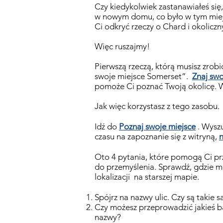
Czy kiedykolwiek zastanawiałeś się,
w nowym domu, co było w tym miej
Ci odkryć rzeczy o Chard i okolicz
Więc ruszajmy!
Pierwszą rzeczą, którą musisz zrobi
swoje miejsce Somerset”.
Znaj swo
pomoże Ci poznać Twoją okolicę. W
Jak więc korzystasz z tego zasobu.
Idź do
Poznaj swoje miejsce
. Wyszu
czasu na zapoznanie się z witryną,
n
Oto 4 pytania, które pomogą Ci prz
do przemyślenia. Sprawdź, gdzie mi
lokalizacji
na starszej mapie.
Spójrz na nazwy ulic. Czy są takie s
Czy możesz przeprowadzić jakieś b
nazwy?