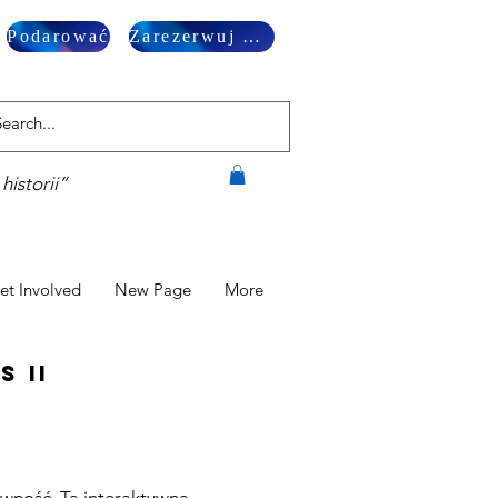
Podarować
Zarezerwuj wizytę
historii”
et Involved
New Page
More
 II