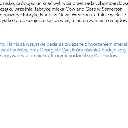
 nisko, próbując uniknąć wykrycia przez radar, zbombardowa
oczątku września, fabrykę mleka Cow and Gate w Somerton,
jąc zniszczyć fabrykę Nautilus Naval Weapons, a także większe
Wszystko to pokazuje, że każda wieś, miasto czy miasto znajdow
 Harris za wszystkie badania związane z tworzeniem interak
wek i quizów; oraz Georginie Vye, która również hoduje kot
agrywać wspomnienia, którymi podzielił się Pat Harlow.
treet, Chard, TA20 1QB