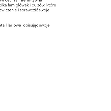
ywność. Ta interaktywna
ilka łamigłówek i quizów, które
wiczenie i sprawdzić swoje
Pata Harlowa opisując swoje