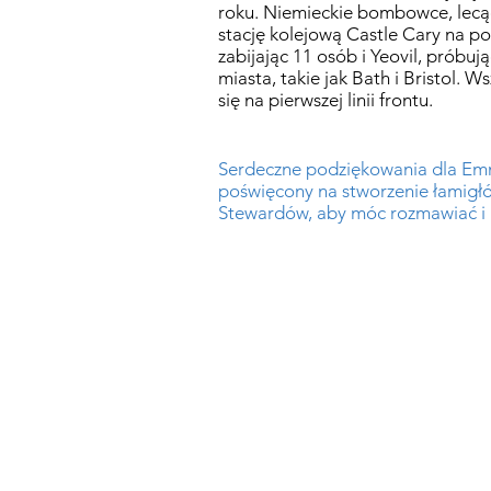
roku. Niemieckie bombowce, lecąc
stację kolejową Castle Cary na p
zabijając 11 osób i Yeovil, próbu
miasta, takie jak Bath i Bristol. 
się na pierwszej linii frontu.
Serdeczne podziękowania dla Emmy
poświęcony na stworzenie łamigłó
Stewardów, aby móc rozmawiać i n
Skontaktuj się z nami:
Adres: Godworthy House, High S
Telefon: 01460 65091
E-mail:
info@chardmuseum.co.uk