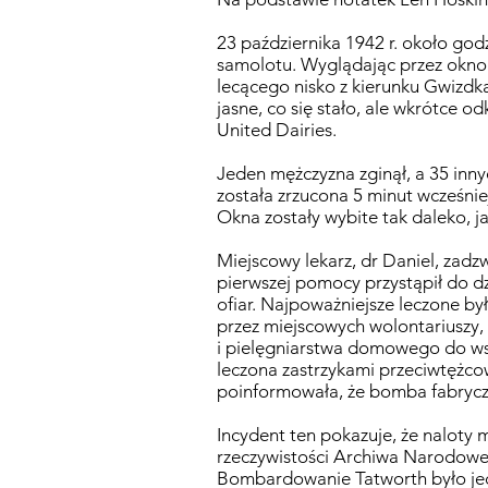
23 października 1942 r. około god
samolotu. Wyglądając przez okno 
lecącego nisko z kierunku Gwizdka
jasne, co się stało, ale wkrótce 
United Dairies.
Jeden mężczyzna zginął, a 35 inny
została zrzucona 5 minut wcześnie
Okna zostały wybite tak daleko, j
Miejscowy lekarz, dr Daniel, zadzw
pierwszej pomocy przystąpił do dz
ofiar. Najpoważniejsze leczone by
przez miejscowych wolontariuszy, 
i pielęgniarstwa domowego do ws
leczona zastrzykami przeciwtężcow
poinformowała, że bomba fabryczn
Incydent ten pokazuje, że naloty 
rzeczywistości Archiwa Narodowe 
Bombardowanie Tatworth było je