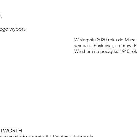
ć
tnego wyboru
W sierpniu 2020 roku do Muzeu
wnuczki. Posłuchaj, co mówi P
Winsham na początku 1940 ro
ATWORTH
a z wywiadu z panią AT Davies z Tatworth