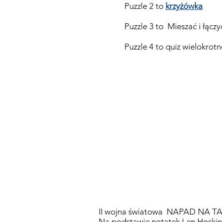
Puzzle 2 to
krzyżówka
Puzzle 3 to Mieszać i łączy
Puzzle 4 to quiz wielokro
II wojna światowa
NAPAD NA T
Na podstawie notatek Len Hoskin