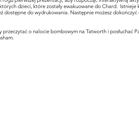
m rogu pierwszej prezentacji, aby rozpocząć interaktywną akt
których dzieci, które zostały ewakuowane do Chard. Istnieje k
eż dostępne do wydrukowania. Następnie możesz dokończyć ć
 aby przeczytać o nalocie bombowym na Tatworth i posłuchać 
nsham.