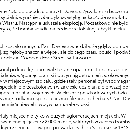
ziny 4.30 po południu pani AT Davies usłyszała niski buczenie
sypialni, wyraźnie zobaczyła swastykę na kadłubie samolotu
 Wiatru. Następnie usłyszała eksplozję. Początkowo nie było
odkryto, że bomba spadła na podwórze lokalnej fabryki mleka
ch zostało rannych. Pani Davies stwierdziła, że gdyby bomba
j, zginęłoby znacznie więcej, ale do tego czasu opuścili podw
ak oddział Co-op na Fore Street w Tatworth.
onił po karetkę i zamówił sterylne opatrunki. Lokalny zespół
iałania, włączając czajniki i otrzymując strumień zszokowanyc
ły w miejscowym szpitalu, gdzie stały personel był wspomaga
specjalnie przeszkolonych w zakresie udzielania pierwszej p
parcia działań wojennych. Większość poszkodowanych była
ymi, środkami uspokajającymi i filiżankami herbaty! Pani Da
a miała niewielki wpływ na morale wioski!
miały miejsce nie tylko w dużych aglomeracjach miejskich. W
wymieniają łącznie 32 000 miejsc, w których zrzucono bomby
dnym z serii nalotów przeprowadzonych na Somerset w 1942