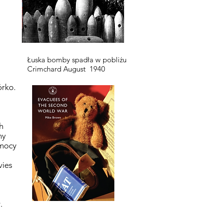
Łuska bomby spadła w pobliżu
Crimchard August 1940
órko.
h
ny
omocy
vies
.